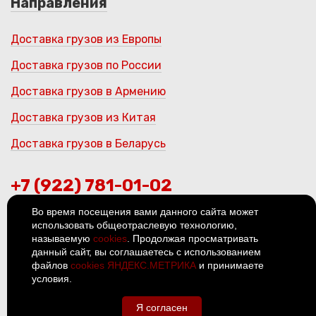
Направления
Доставка грузов из Европы
Доставка грузов по России
Доставка грузов в Армению
Доставка грузов из Китая
Доставка грузов в Беларусь
+7 (922) 781-01-02
Во время посещения вами данного сайта может
Ханты-Мансийский автономный
использовать общеотраслевую технологию,
округ — Югра, Нижневартовск,
называемую
cookies
. Продолжая просматривать
Югорская улица, 34
данный сайт, вы соглашаетесь с использованием
© 2026
Политика
файлов
cookies ЯНДЕКС.МЕТРИКА
и принимаете
конфиденциальности
условия.
Я согласен