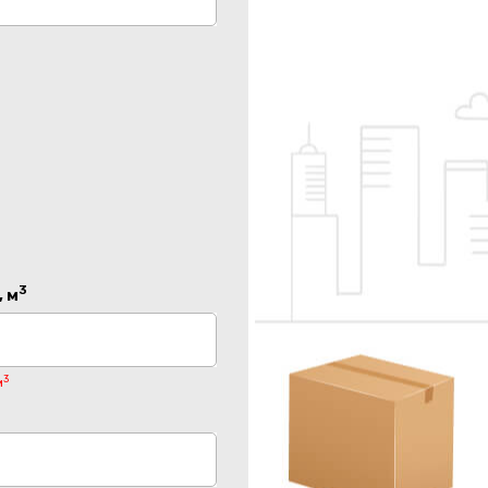
3
 м
3
м