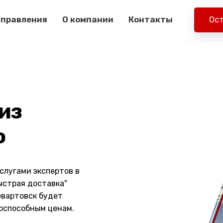
правления
О компании
Контакты
Ост
из
ю
слугами экспертов в
ыстрая доставка"
евартовск будет
тоспособным ценам.