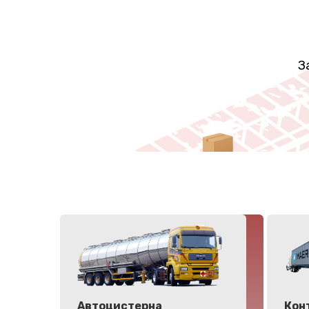
З
Автоцистерна
Кон