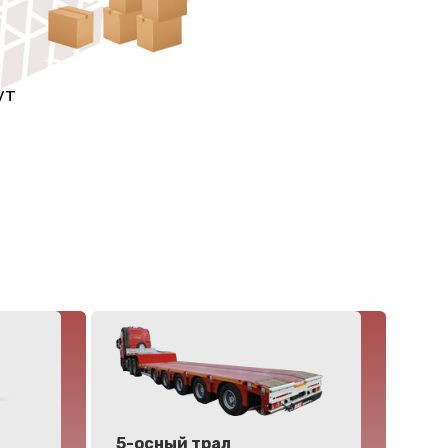
ут
5-осный трал