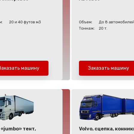
м:
20 и 40 футов м3
Объем:
До 8 автомобилей
Тоннаж:
20 т.
Заказать машину
Заказать машину
 «jumbo» тент,
Volvo, сцепка, конник