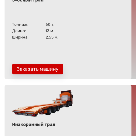
5-осный трал
Тоннаж:
60 т.
Длина:
13 м.
Ширина:
2.55 м.
Заказать машину
Низкорамный трал