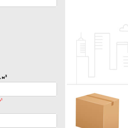
3
 м
3
м