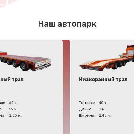
Наш автопарк
сный трал
Низкорамный трал
аж:
60 т.
Тоннаж:
40 т.
а:
13 м.
Длина:
9 м.
на:
2.55 м.
Ширина:
2.45 м.