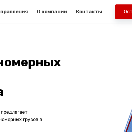
правления
О компании
Контакты
Ост
нномерных
а
 предлагает
номерных грузов в